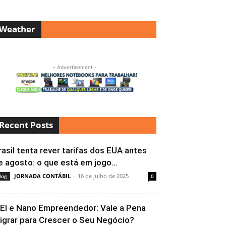
Weather
- Advertisement -
Recent Posts
rasil tenta rever tarifas dos EUA antes
e agosto: o que está em jogo...
JORNADA CONTÁBIL
-
16 de julho de 2025
log
0
EI e Nano Empreendedor: Vale a Pena
igrar para Crescer o Seu Negócio?