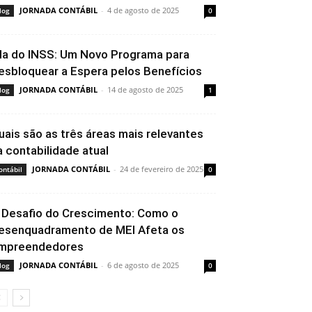
JORNADA CONTÁBIL
-
4 de agosto de 2025
log
0
ila do INSS: Um Novo Programa para
esbloquear a Espera pelos Benefícios
JORNADA CONTÁBIL
-
14 de agosto de 2025
log
1
uais são as três áreas mais relevantes
a contabilidade atual
JORNADA CONTÁBIL
-
24 de fevereiro de 2025
ontábil
0
 Desafio do Crescimento: Como o
esenquadramento de MEI Afeta os
mpreendedores
JORNADA CONTÁBIL
-
6 de agosto de 2025
log
0