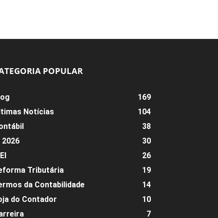
ATEGORIA POPULAR
log
169
ltimas Notícias
104
ontábil
38
R 2026
30
EI
26
eforma Tributária
19
ermos da Contabilidade
14
oja do Contador
10
arreira
7