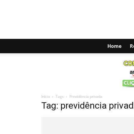
Home
R
Início
Tags
Previdência privada
Tag: previdência priva