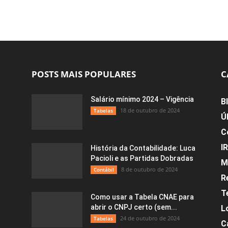
POSTS MAIS POPULARES
C
Salário mínimo 2024 – Vigência
B
18 de outubro de 2024
Tabelas
Ú
C
I
História da Contabilidade: Luca
Pacioli e as Partidas Dobradas
M
8 de outubro de 2024
Contábil
R
T
Como usar a Tabela CNAE para
abrir o CNPJ certo (sem...
L
24 de outubro de 2024
Tabelas
C