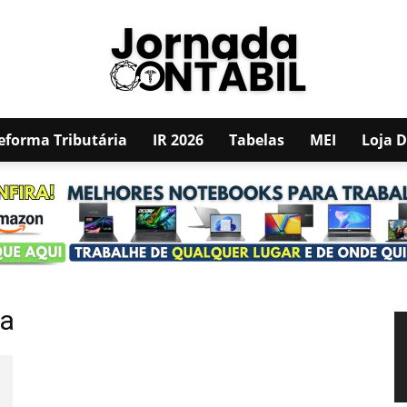
eforma Tributária
IR 2026
Tabelas
MEI
Loja 
JORNADA
CONTÁBIL
da