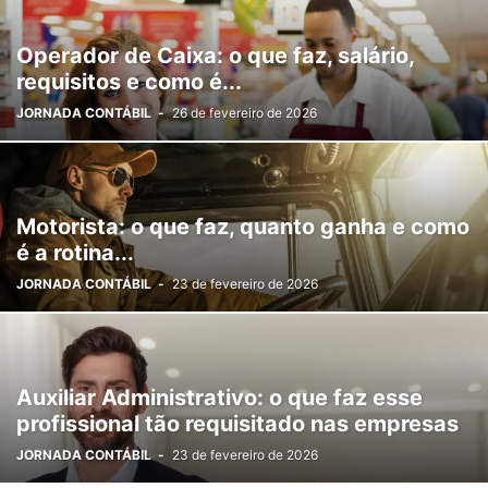
Operador de Caixa: o que faz, salário,
requisitos e como é...
JORNADA CONTÁBIL
-
26 de fevereiro de 2026
Motorista: o que faz, quanto ganha e como
é a rotina...
JORNADA CONTÁBIL
-
23 de fevereiro de 2026
Auxiliar Administrativo: o que faz esse
profissional tão requisitado nas empresas
JORNADA CONTÁBIL
-
23 de fevereiro de 2026