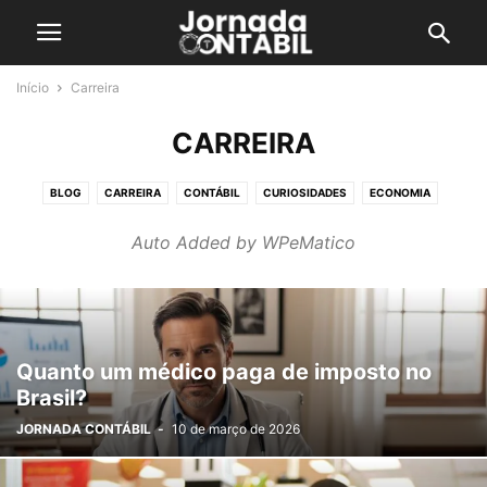
Início
Carreira
CARREIRA
BLOG
CARREIRA
CONTÁBIL
CURIOSIDADES
ECONOMIA
EMPRESARIAL
HISTÓRIA DA CONTABILIDADE
IR 2026
Auto Added by WPeMatico
LOJA DO CONTADOR
MEI
PREVIDÊNCIA
REFORMA TRIBUTÁRIA
TABELAS
TECNOLOGIA
TERMOS DA CONTABILIDADE
TRABALHISTA
TRIBUTÁRIO
ÚLTIMAS NOTÍCIAS
Quanto um médico paga de imposto no
Brasil?
JORNADA CONTÁBIL
-
10 de março de 2026