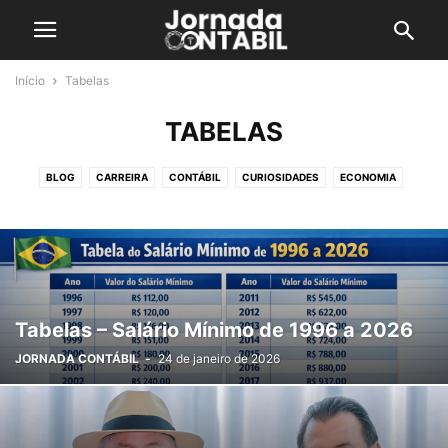
Início
Tabelas
TABELAS
BLOG
CARREIRA
CONTÁBIL
CURIOSIDADES
ECONOMIA
EMPRESARIAL
HISTÓRIA DA CONTABILIDADE
IR 2026
LOJA DO CONTADOR
MEI
PREVIDÊNCIA
REFORMA TRIBUTÁRIA
TABELAS
TECNOLOGIA
TERMOS DA CONTABILIDADE
TRABALHISTA
TRIBUTÁRIO
ÚLTIMAS NOTÍCIAS
Tabelas – Salário Mínimo de 1996 a 2026
JORNADA CONTÁBIL
-
24 de janeiro de 2026