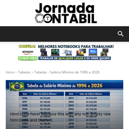
JORNADA
CONTÁBIL
Início
Tabelas
Tabelas - Salário Mínimo de 1996 a 2026
Html code here! Replace this with any non empty raw
html code and that's it.