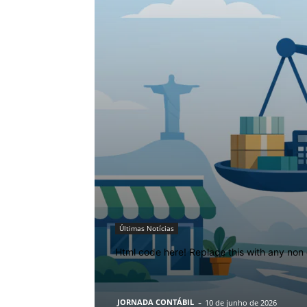
Últimas Notícias
Html code here! Replace this with any non 
-
JORNADA CONTÁBIL
10 de junho de 2026