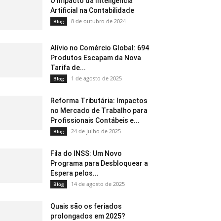
O Impacto da Inteligência
Artificial na Contabilidade
8 de outubro de 2024
Blog
Alívio no Comércio Global: 694
Produtos Escapam da Nova
Tarifa de...
1 de agosto de 2025
Blog
Reforma Tributária: Impactos
no Mercado de Trabalho para
Profissionais Contábeis e...
24 de julho de 2025
Blog
Fila do INSS: Um Novo
Programa para Desbloquear a
Espera pelos...
14 de agosto de 2025
Blog
Quais são os feriados
prolongados em 2025?