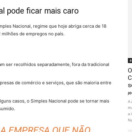
l pode ficar mais caro
ples Nacional, regime que hoje abriga cerca de 18
 milhões de empregos no país.
B
am ser recolhidos separadamente, fora da tradicional
O
C
mpresas de comércio e serviços, que são maioria entre
s
JO
lguns casos, o Simples Nacional pode se tornar mais
A 
ma
sumido.
a 
Na
 A EMPRESA QUE NÃO