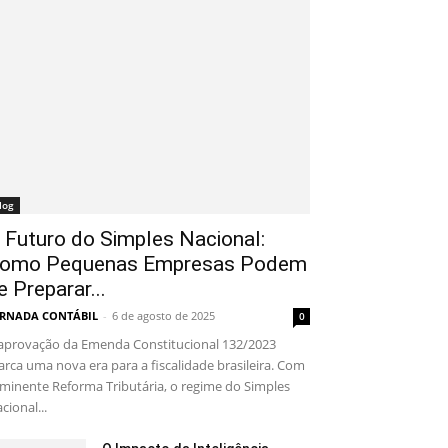
log
 Futuro do Simples Nacional:
omo Pequenas Empresas Podem
e Preparar...
RNADA CONTÁBIL
-
6 de agosto de 2025
0
aprovação da Emenda Constitucional 132/2023
rca uma nova era para a fiscalidade brasileira. Com
iminente Reforma Tributária, o regime do Simples
cional...