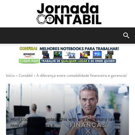
JORNADA
CONTÁBIL
Início
Contábil
A diferença entre contabilidade financeira e gerencial
Html code here! Replace this with any non empty raw
html code and that's it.