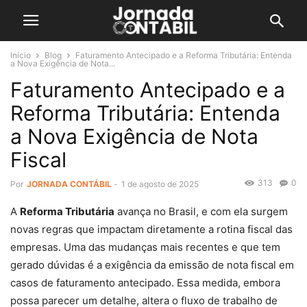
Início
Blog
Faturamento Antecipado e a Reforma Tributária: Entenda
a Nova Exigência de Nota...
Faturamento Antecipado e a
Reforma Tributária: Entenda
a Nova Exigência de Nota
Fiscal
313
0
Por
JORNADA CONTÁBIL
-
1 de agosto de 2025
A
Reforma Tributária
avança no Brasil, e com ela surgem
novas regras que impactam diretamente a rotina fiscal das
empresas. Uma das mudanças mais recentes e que tem
gerado dúvidas é a exigência da emissão de nota fiscal em
casos de faturamento antecipado. Essa medida, embora
possa parecer um detalhe, altera o fluxo de trabalho de