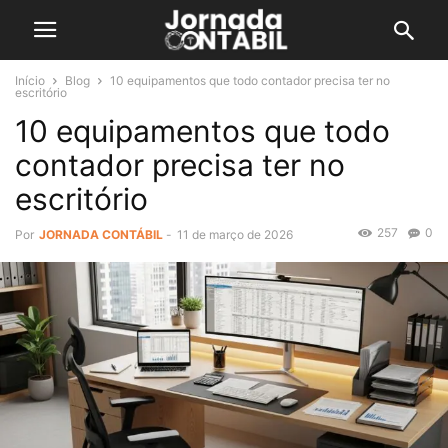
Início
Blog
10 equipamentos que todo contador precisa ter no
escritório
10 equipamentos que todo
contador precisa ter no
escritório
257
0
Por
JORNADA CONTÁBIL
-
11 de março de 2026