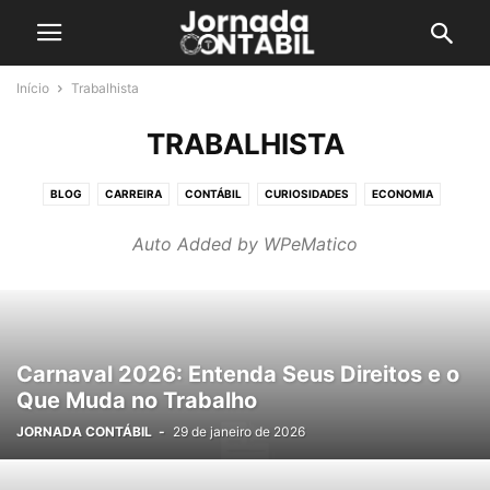
Início
Trabalhista
TRABALHISTA
BLOG
CARREIRA
CONTÁBIL
CURIOSIDADES
ECONOMIA
EMPRESARIAL
HISTÓRIA DA CONTABILIDADE
IR 2026
Auto Added by WPeMatico
LOJA DO CONTADOR
MEI
PREVIDÊNCIA
REFORMA TRIBUTÁRIA
TABELAS
TECNOLOGIA
TERMOS DA CONTABILIDADE
TRABALHISTA
TRIBUTÁRIO
ÚLTIMAS NOTÍCIAS
Carnaval 2026: Entenda Seus Direitos e o
Que Muda no Trabalho
JORNADA CONTÁBIL
-
29 de janeiro de 2026