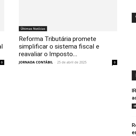
Últimas Notícias
Reforma Tributária promete
al
simplificar o sistema fiscal e
reavaliar o Imposto...
JORNADA CONTÁBIL
-
25 de abril de 2025
0
0
I
a
I
R
e