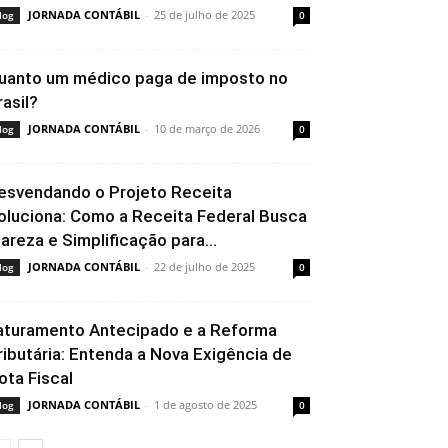
JORNADA CONTÁBIL
-
25 de julho de 2025
log
0
uanto um médico paga de imposto no
rasil?
JORNADA CONTÁBIL
-
10 de março de 2026
log
0
esvendando o Projeto Receita
oluciona: Como a Receita Federal Busca
lareza e Simplificação para...
JORNADA CONTÁBIL
-
22 de julho de 2025
log
0
aturamento Antecipado e a Reforma
ributária: Entenda a Nova Exigência de
ota Fiscal
JORNADA CONTÁBIL
-
1 de agosto de 2025
log
0