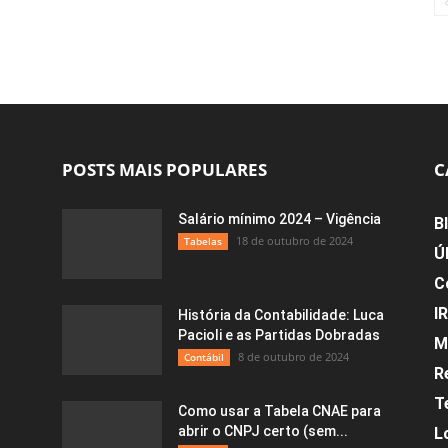
POSTS MAIS POPULARES
C
Salário mínimo 2024 – Vigência
B
18 de outubro de 2024
Tabelas
Ú
C
I
História da Contabilidade: Luca
Pacioli e as Partidas Dobradas
M
8 de outubro de 2024
Contábil
R
T
Como usar a Tabela CNAE para
abrir o CNPJ certo (sem...
L