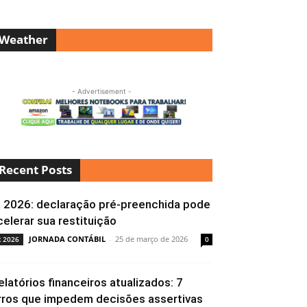
Weather
- Advertisement -
Recent Posts
R 2026: declaração pré-preenchida pode
celerar sua restituição
JORNADA CONTÁBIL
-
25 de março de 2026
R 2026
0
elatórios financeiros atualizados: 7
rros que impedem decisões assertivas