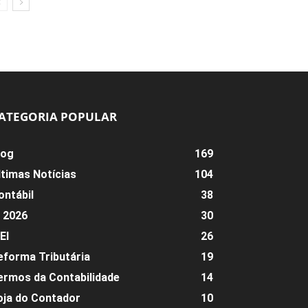
ATEGORIA POPULAR
log
169
ltimas Notícias
104
ontábil
38
R 2026
30
EI
26
eforma Tributária
19
ermos da Contabilidade
14
oja do Contador
10