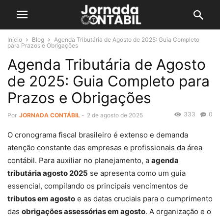
Início
Blog
Agenda Tributária de Agosto de 2025: Guia Completo
para Prazos e Obrigações
Agenda Tributária de Agosto
de 2025: Guia Completo para
Prazos e Obrigações
333
0
Por
JORNADA CONTÁBIL
-
2 de agosto de 2025
O cronograma fiscal brasileiro é extenso e demanda
atenção constante das empresas e profissionais da área
contábil. Para auxiliar no planejamento, a
agenda
tributária agosto 2025
se apresenta como um guia
essencial, compilando os principais vencimentos de
tributos em agosto
e as datas cruciais para o cumprimento
das
obrigações assessórias em agosto
. A organização e o