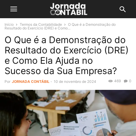
Início
Termos da Contabilidade
O Que é a Demonstração do
Resultado do Exercício (DRE) e Como...
O Que é a Demonstração do
Resultado do Exercício (DRE)
e Como Ela Ajuda no
Sucesso da Sua Empresa?
469
0
Por
JORNADA CONTÁBIL
-
10 de novembro de 2024