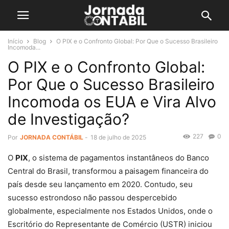
Início
Blog
O PIX e o Confronto Global: Por Que o Sucesso Brasileiro
Incomoda...
O PIX e o Confronto Global:
Por Que o Sucesso Brasileiro
Incomoda os EUA e Vira Alvo
de Investigação?
227
0
Por
JORNADA CONTÁBIL
-
18 de julho de 2025
O
PIX
, o sistema de pagamentos instantâneos do Banco
Central do Brasil, transformou a paisagem financeira do
país desde seu lançamento em 2020. Contudo, seu
sucesso estrondoso não passou despercebido
globalmente, especialmente nos Estados Unidos, onde o
Escritório do Representante de Comércio (USTR) iniciou