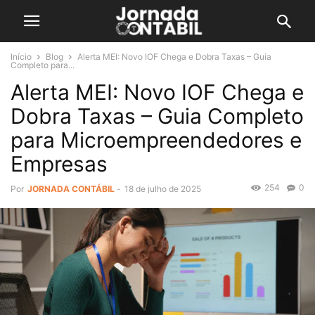
Início
Blog
Alerta MEI: Novo IOF Chega e Dobra Taxas – Guia
Completo para...
Alerta MEI: Novo IOF Chega e
Dobra Taxas – Guia Completo
para Microempreendedores e
Empresas
254
0
Por
JORNADA CONTÁBIL
-
18 de julho de 2025