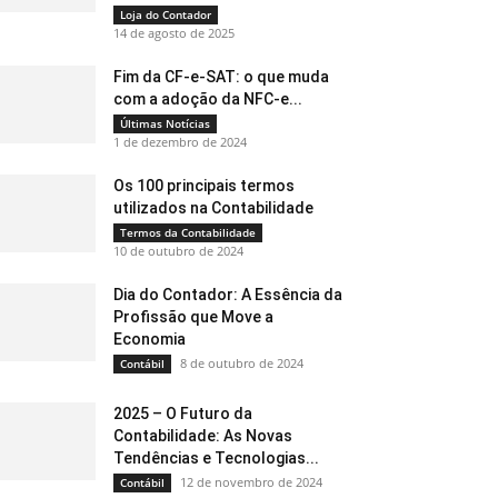
Loja do Contador
14 de agosto de 2025
Fim da CF-e-SAT: o que muda
com a adoção da NFC-e...
Últimas Notícias
1 de dezembro de 2024
Os 100 principais termos
utilizados na Contabilidade
Termos da Contabilidade
10 de outubro de 2024
Dia do Contador: A Essência da
Profissão que Move a
Economia
8 de outubro de 2024
Contábil
2025 – O Futuro da
Contabilidade: As Novas
Tendências e Tecnologias...
12 de novembro de 2024
Contábil