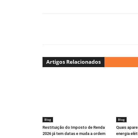
Artigos Relacionados
Blog
Blog
Restituição do Imposto de Renda
Quais apare
2026 já tem datas e muda a ordem
energia elét