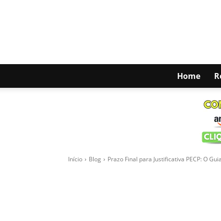
Home
R
Blog
Html code here! Replace this with any non 
-
JORNADA CONTÁBIL
26 de julho de 2025
Início
Blog
Prazo Final para Justificativa PECP: O G
Facebook