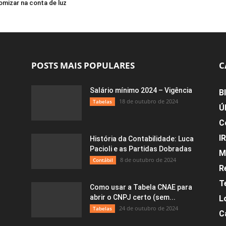
mizar na conta de luz
POSTS MAIS POPULARES
C
Salário mínimo 2024 – Vigência
B
18 de outubro de 2024
Tabelas
Ú
C
I
História da Contabilidade: Luca
Pacioli e as Partidas Dobradas
M
8 de outubro de 2024
Contábil
R
T
Como usar a Tabela CNAE para
abrir o CNPJ certo (sem...
L
24 de outubro de 2024
Tabelas
C