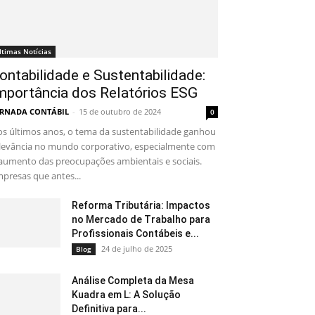
ltimas Notícias
ontabilidade e Sustentabilidade:
mportância dos Relatórios ESG
RNADA CONTÁBIL
-
15 de outubro de 2024
0
s últimos anos, o tema da sustentabilidade ganhou
levância no mundo corporativo, especialmente com
aumento das preocupações ambientais e sociais.
presas que antes...
Reforma Tributária: Impactos
no Mercado de Trabalho para
Profissionais Contábeis e...
24 de julho de 2025
Blog
Análise Completa da Mesa
Kuadra em L: A Solução
Definitiva para...