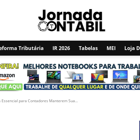
eforma Tributária
IR 2026
Tabelas
MEI
Loja 
JORNADA
empty raw html code and that's it.
CONTÁBIL
uia Essencial para Contadores Manterem Sua...
Pinterest
WhatsApp