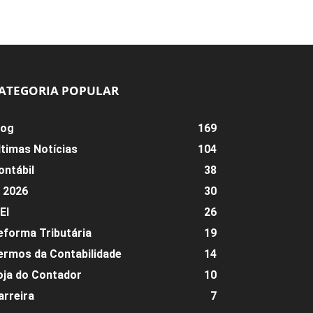
ATEGORIA POPULAR
log
169
ltimas Notícias
104
ontábil
38
R 2026
30
EI
26
eforma Tributária
19
ermos da Contabilidade
14
oja do Contador
10
arreira
7