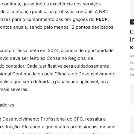
contínua, garantindo a excelência dos serviços
o a confiança pública na profissão contábil. A NBC
retrizes para o cumprimento das obrigações do
PECP
,
Ú
pontos anuais, sendo pelo menos 12 pontos dedicados
C
I
JO
 cumprir essa meta em 2024, a janela de oportunidade
No
nvio deve ser feito ao Conselho Regional de
re
 do contador. Cada justificativa será cuidadosamente
o 
ssional Continuada ou pela Câmara de Desenvolvimento
Em
análise que será definida a penalidade aplicável, ou a
 mais severas.
e Desenvolvimento Profissional do CFC, ressalta a
a situação. Ele aponta que muitos profissionais, mesmo