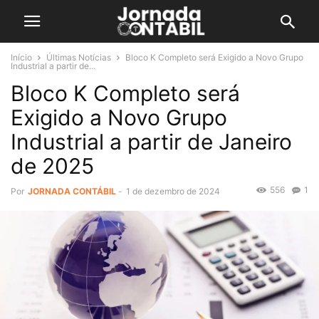
Início
Últimas Notícias
Bloco K Completo será Exigido a Novo Grupo
Industrial a partir de...
Bloco K Completo será
Exigido a Novo Grupo
Industrial a partir de Janeiro
de 2025
556
1
Por
JORNADA CONTÁBIL
-
1 de dezembro de 2024