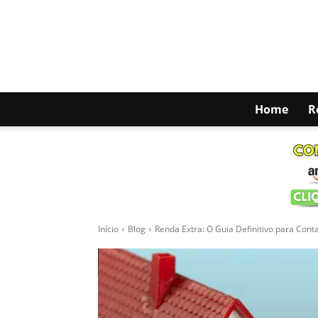
Home
R
Início
Blog
Renda Extra: O Guia Definitivo para Co