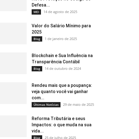
Defesa...
14 de agosto de 2025
MEI
Valor do Salário Mínimo para
2025
1 de janeiro de 2025
Blog
Blockchain e Sua Influência na
Transparência Contábil
14 de outubro de 2024
Blog
Rendeu mais que a poupança:
veja quanto você vai ganhar
com...
29 de maio de 2025
Últimas Notícias
Reforma Tributária e seus
Impactos: o que muda na sua
vida...
25 de julho de 2025
Blog