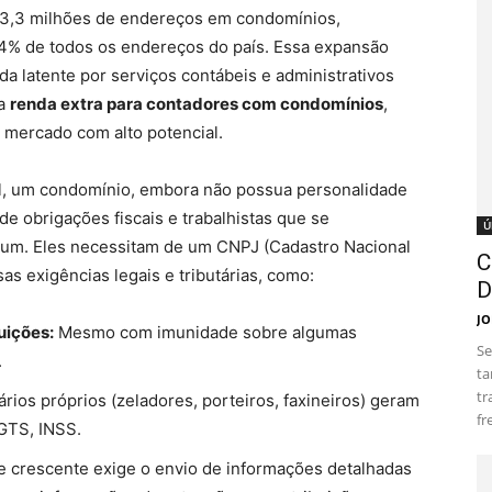
3,3 milhões de endereços em condomínios,
2,4% de todos os endereços do país. Essa expansão
a latente por serviços contábeis e administrativos
ca
renda extra para contadores com condomínios
,
 mercado com alto potencial.
l, um condomínio, embora não possua personalidade
de obrigações fiscais e trabalhistas que se
Ú
um. Eles necessitam de um CNPJ (Cadastro Nacional
C
sas exigências legais e tributárias, como:
D
JO
uições:
Mesmo com imunidade sobre algumas
Se
.
ta
tr
rios próprios (zeladores, porteiros, faxineiros) geram
fr
FGTS, INSS.
 crescente exige o envio de informações detalhadas