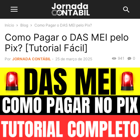
Início
Blog
Como Pagar o DAS MEI pelo Pix?
Como Pagar o DAS MEI pelo
Pix? [Tutorial Fácil]
941
0
Por
JORNADA CONTÁBIL
-
25 de março de 2025