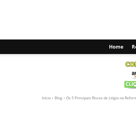
Home
R
Blog
Reforma Tributária
Html code here! Replace this with any non 
-
JORNADA CONTÁBIL
1 de agosto de 2025
Início
Blog
Os 5 Principais Riscos de Litígio na Refor
Facebook