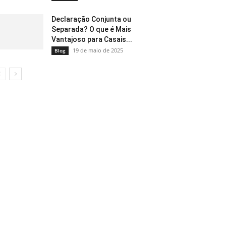
Declaração Conjunta ou
Separada? O que é Mais
Vantajoso para Casais...
19 de maio de 2025
Blog