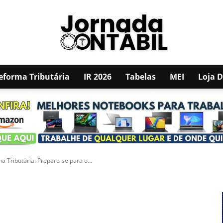
eforma Tributária
IR 2026
Tabelas
MEI
Loja 
JORNADA
empty raw html code and that's it.
CONTÁBIL
ma Tributária: Prepare-se para o...
Pinterest
WhatsApp