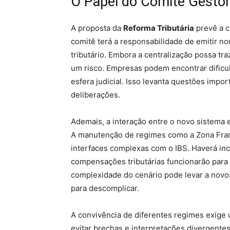
O Papel do Comitê Gestor
A proposta da
Reforma Tributária
prevê a c
comitê terá a responsabilidade de emitir n
tributário. Embora a centralização possa t
um risco. Empresas podem encontrar dificu
esfera judicial. Isso levanta questões impo
deliberações.
Ademais, a interação entre o novo sistema 
A manutenção de regimes como a Zona Fran
interfaces complexas com o IBS. Haverá in
compensações tributárias funcionarão para
complexidade do cenário pode levar a nov
para descomplicar.
A convivência de diferentes regimes exig
evitar brechas e interpretações divergentes