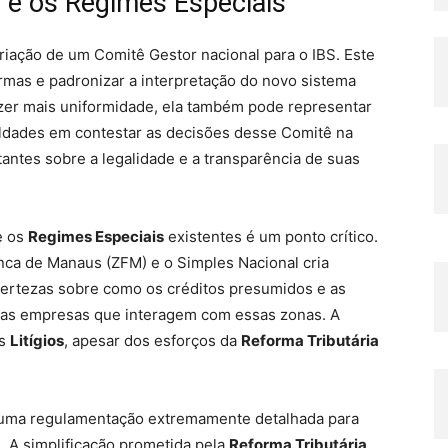
 e os Regimes Especiais
riação de um Comitê Gestor nacional para o IBS. Este
ormas e padronizar a interpretação do novo sistema
razer mais uniformidade, ela também pode representar
ldades em contestar as decisões desse Comitê na
rtantes sobre a legalidade e a transparência de suas
e os
Regimes Especiais
existentes é um ponto crítico.
ca de Manaus (ZFM) e o Simples Nacional cria
certezas sobre como os créditos presumidos e as
 as empresas que interagem com essas zonas. A
os
Litígios
, apesar dos esforços da
Reforma Tributária
e uma regulamentação extremamente detalhada para
. A simplificação prometida pela
Reforma Tributária