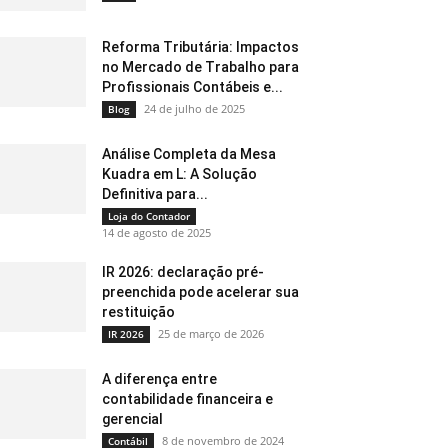
Reforma Tributária: Impactos
no Mercado de Trabalho para
Profissionais Contábeis e...
24 de julho de 2025
Blog
Análise Completa da Mesa
Kuadra em L: A Solução
Definitiva para...
Loja do Contador
14 de agosto de 2025
IR 2026: declaração pré-
preenchida pode acelerar sua
restituição
25 de março de 2026
IR 2026
A diferença entre
contabilidade financeira e
gerencial
8 de novembro de 2024
Contábil