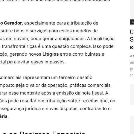
C
to Gerador
, especialmente para a tributação de
os sobre bens e serviços para esses modelos de
C
ços em nuvem, pode gerar ambiguidades. A localização
S
 transfronteiriças é uma questão complexa. Isso pode
JO
tação, gerando novos
Litígios
entre contribuintes e
A 
ial para evitar esses impasses.
em
pe
re
comerciais representam um terceiro desafio
imposto seja o valor da operação, práticas comerciais
rar esse montante após a emissão da nota fiscal. A
ões pode resultar em tributação sobre receitas que, na
insegurança jurídica e novas disputas, contrariando o
ária
.