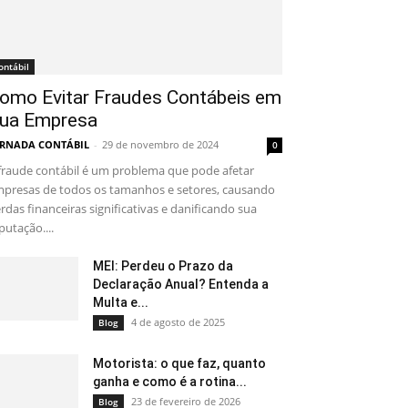
ontábil
omo Evitar Fraudes Contábeis em
ua Empresa
RNADA CONTÁBIL
-
29 de novembro de 2024
0
fraude contábil é um problema que pode afetar
presas de todos os tamanhos e setores, causando
rdas financeiras significativas e danificando sua
putação....
MEI: Perdeu o Prazo da
Declaração Anual? Entenda a
Multa e...
4 de agosto de 2025
Blog
Motorista: o que faz, quanto
ganha e como é a rotina...
23 de fevereiro de 2026
Blog