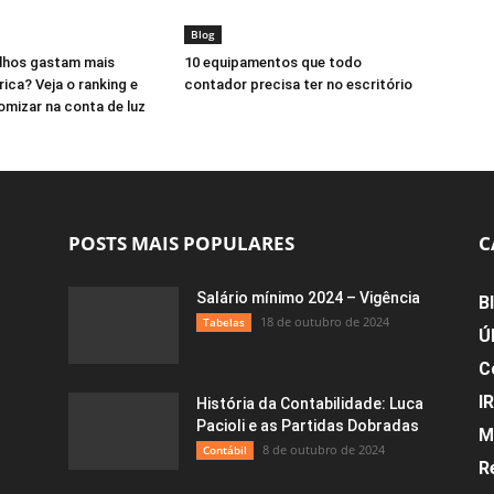
Blog
lhos gastam mais
10 equipamentos que todo
rica? Veja o ranking e
contador precisa ter no escritório
mizar na conta de luz
POSTS MAIS POPULARES
C
Salário mínimo 2024 – Vigência
B
18 de outubro de 2024
Tabelas
Ú
C
I
História da Contabilidade: Luca
Pacioli e as Partidas Dobradas
M
8 de outubro de 2024
Contábil
R