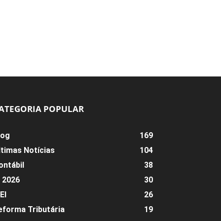
ATEGORIA POPULAR
log
169
ltimas Notícias
104
ontábil
38
R 2026
30
EI
26
eforma Tributária
19