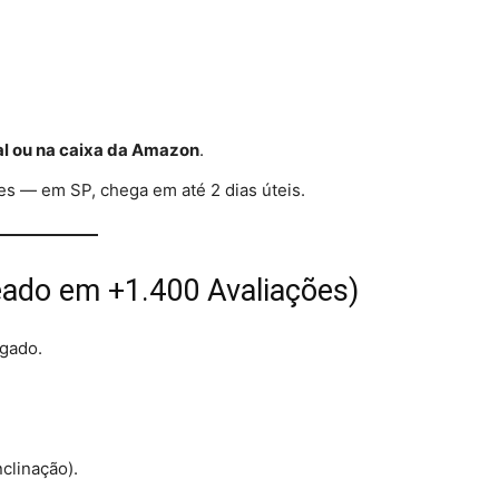
l ou na caixa da Amazon
.
es — em SP, chega em até 2 dias úteis.
eado em +1.400 Avaliações)
ngado.
nclinação).