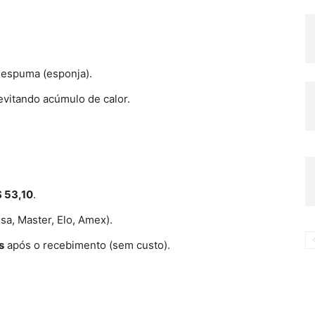
m espuma (esponja).
 evitando acúmulo de calor.
$ 53,10
.
isa, Master, Elo, Amex).
s
após o recebimento (sem custo).