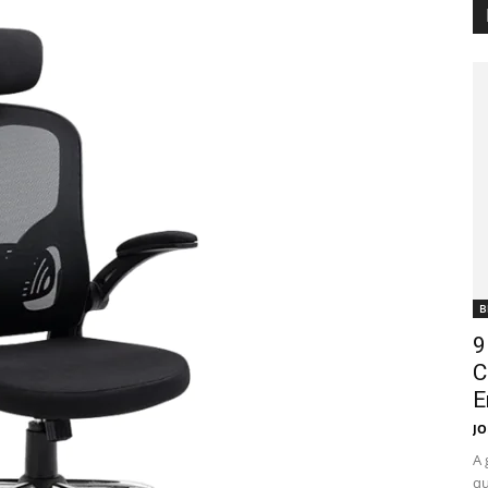
B
9
C
E
JO
A 
qu