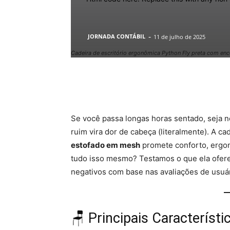
-
JORNADA CONTÁBIL
11 de julho de 2025
Cadeira de escritório ergonômica Python Fly preta com en
Facebook
Se você passa longas horas sentado, seja n
ruim vira dor de cabeça (literalmente). A c
estofado em mesh
promete conforto, ergo
tudo isso mesmo? Testamos o que ela oferec
negativos com base nas avaliações de usuár
🪑 Principais Característi