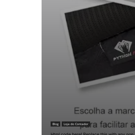
Blog
Loja do Contador
Html code here! Replace this with any non 