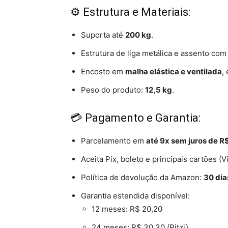
⚙️ Estrutura e Materiais:
Suporta até
200 kg
.
Estrutura de liga metálica e assento co
Encosto em
malha elástica e ventilada
,
Peso do produto:
12,5 kg
.
💳 Pagamento e Garantia:
Parcelamento em
até 9x sem juros de R
Aceita Pix, boleto e principais cartões (V
Política de devolução da Amazon:
30 dia
Garantia estendida disponível:
12 meses: R$ 20,20
24 meses: R$ 30,30 (Pitzi)