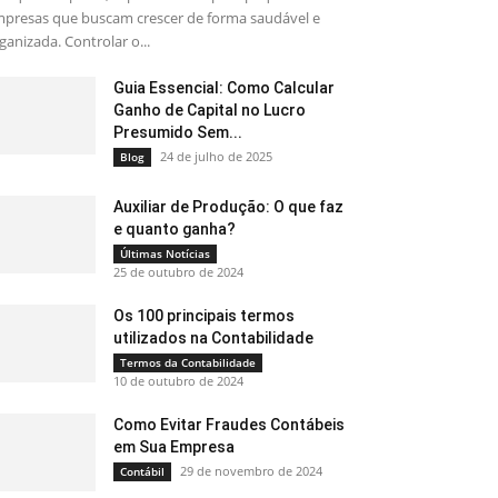
presas que buscam crescer de forma saudável e
ganizada. Controlar o...
Guia Essencial: Como Calcular
Ganho de Capital no Lucro
Presumido Sem...
24 de julho de 2025
Blog
Auxiliar de Produção: O que faz
e quanto ganha?
Últimas Notícias
25 de outubro de 2024
Os 100 principais termos
utilizados na Contabilidade
Termos da Contabilidade
10 de outubro de 2024
Como Evitar Fraudes Contábeis
em Sua Empresa
29 de novembro de 2024
Contábil