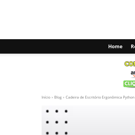
Home
R
Início
Blog
Cadeira de Escritório Ergonômica Python F