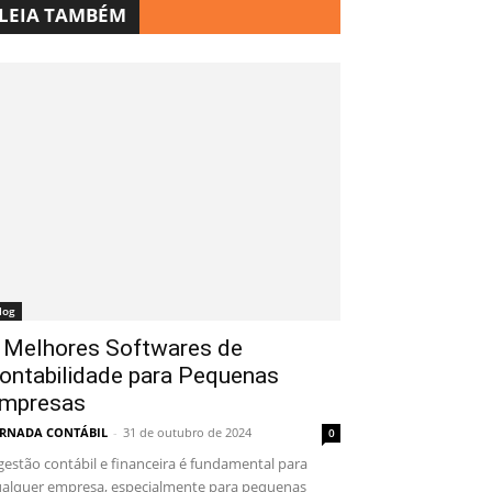
LEIA TAMBÉM
log
 Melhores Softwares de
ontabilidade para Pequenas
mpresas
RNADA CONTÁBIL
-
31 de outubro de 2024
0
gestão contábil e financeira é fundamental para
alquer empresa, especialmente para pequenas