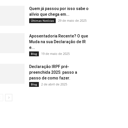
Quem já passou por isso sabe o
alívio que chega em...
29 de maio de 2025
Últimas Notícias
Aposentadoria Recente? O que
Muda na sua Declaração de IR
e...
19 de maio de 2025
Blog
Declaração IRPF pré-
preenchida 2025: passo a
passo de como fazer.
2 de abril de 2025
Blog