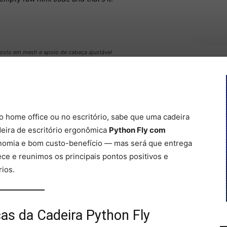
costo em mesh e apoio de cabeça ajustável
Pinterest
WhatsApp
o home office ou no escritório, sabe que uma cadeira
adeira de escritório ergonômica
Python Fly com
nomia e bom custo-benefício — mas será que entrega
e e reunimos os principais pontos positivos e
ios.
cas da Cadeira Python Fly